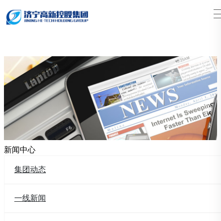
搜索
新闻中心
集团动态
一线新闻