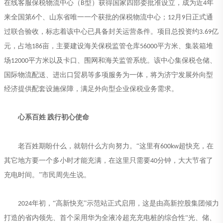
在线客服保税物流中心（
型）获得国家四部委批准设立，成为近
年
B
4
来全国第
个、山东省唯一一个获批的保税物流中心；
月
日正式通
6
12
9
过联合验收，标志着该中心已具备封关运营条件。项目总投资约
亿
3.69
元，占地
亩，主要建设海关保税监管仓库
平方米、集装箱堆
186
56000
场
平方米以及卡口、围网和海关监管系统。该中心集保税仓储、
12000
国际物流配送、进出口贸易等多项服务为一体，将为济宁发展外向型
经济提供配套设施保障，满足外向型企业保税业务需求。
心系百姓
践行初心使命
老百姓期盼什么，就朝什么方向努力。
“这里有
超快充，在
600kw
其它地方要一个多小时才能充满，在这里只需要
分钟，大大节省了
40
充电时间。”市民周先生说。
年初，“高新快充”示范站正式启用，这是由高新控股集团倾力
2024
打造的省内领先、首个采用华为全液冷超充充电桩的综合性“光、储、