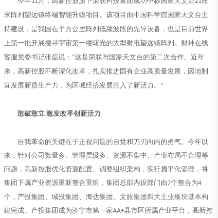
今年
月，高新控股旗下荣联科技集团成功中标国家天文台
厘
11
21
米阵列望远镜终端智能升级项目。该项目由中国科学院国家天文台主
持建设，是我国在平方公里阵列低频波段的先导设备，也是目前世界
上第一批开展搜寻宇宙第一缕曙光的大型射电望远镜阵列。财神在线
客服党委书记张磊说：
这是荣联与国家天文台的第二次合作。近年
“
来，高新控股不断深化改革，扎实推进国有企业高质量发展，因地制
宜发展新质生产力，为区域经济发展注入了新活力。
”
敢破敢立
激发改革创新活力
自我革命的关键在于正视问题的自觉和刀刃向内的勇气。今年以
来，针对公司数量多、管理层级多、资源不集中、产业布局不合理等
问题，高新控股优化资源配置、调整组织架构，实行扁平化管理，将
集团下属产业资源重新整合重组，集团总部内设部门由
个整合为
7
4
个，产投集团、城投集团、海达集团、文旅集团四大主业板块基本构
建完成。产投集团成为济宁市第一家
县市区所属产业平台，高新控
AA+