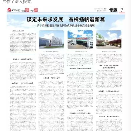
展作了深入报道。