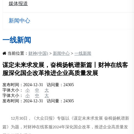
媒体报道
新闻中心
一线新闻
当前位置：
财神(中国)
>
新闻中心
>
一线新闻
谋定未来求发展，奋楫扬帆谱新篇丨财神在线客
服深化国企改革推进企业高质量发展
发布时间：2024-12-31 访问量：24305
字体大小：
小
中
大
字体大小：
小
中
大
发布时间：2024-12-31 访问量：24305
月
日，《大众日报》专版以《谋定未来求发展 奋楫扬帆谱新
12
30
篇》为题，对财神在线客服
年深化国企改革，推进企业高质量发
2024