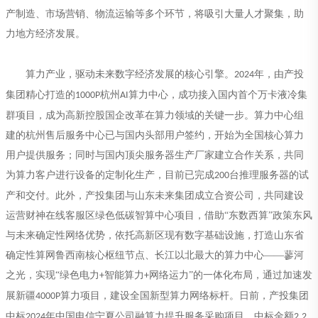
产制造、市场营销、物流运输等多个环节，将吸引大量人才聚集，助
力地方经济发展。
算力产业，驱动未来数字经济发展的核心引擎。
年，由产投
2024
集团精心打造的
杭州
算力中心，成功接入国内首个万卡液冷集
1000P
AI
群项目，成为高新控股国企改革在算力领域的关键一步。算力中心组
建的杭州售后服务中心已与国内头部用户签约，开始为全国核心算力
用户提供服务；同时与国内顶尖服务器生产厂家建立合作关系，共同
为算力客户进行设备的定制化生产，目前已完成
台推理服务器的试
200
产和交付。此外，产投集团与山东未来集团成立合资公司，共同建设
运营财神在线客服区绿色低碳智算中心项目，借助“东数西算”政策东风
与未来确定性网络优势，依托高新区现有数字基础设施，打造山东省
确定性算网鲁西南核心枢纽节点、长江以北最大的算力中心——蓼河
之光，实现“绿色电力
智能算力
网络运力”的一体化布局，通过加速发
+
+
展新疆
算力项目，建设全国新型算力网络标杆。日前，产投集团
4000P
中标
年中国电信宁夏公司融算力提升服务采购项目，中标金额
2024
2.2