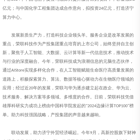
亿元；与中国化学工程集团达成合作意向，拟投资
亿元，打造济宁
24
算力中心。
发展新质生产力，打造科技企业领头羊。服务企业是改革发展的
重点，荣联科技作为产投集团重点培育的上市公司，始终坚持自主创
新，聚焦于人工智能、大数据、云计算等新一代信息技术，推动技术
与行业的深度融合。今年，荣联科技成为浪潮信息的元脑生态伙伴，
通过
实现多样化合作，在人工智能赋能生命医疗高质量发展的
AIStore
道路上，积极探索算力、算法、数据等核心驱动力在生物医疗领域的
应用；经过近
年的发展，荣联与华为逐步建立起在政企、华为云、
20
技术服务、解决方案等多领域、多维度的合作。日前，荣联科技凭借
雄厚科研实力成功上榜由中国科学院发起的“
边缘计算
”榜
2024
TOP100
单。助力科技强国战略，产投集团的声音越来越响。
联动发展，助力济宁外贸经济崛起。今年
月，高新控股旗下财神
9