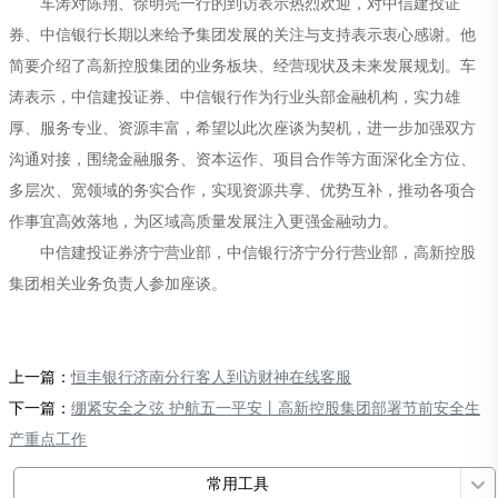
车涛对陈翔、徐明亮一行的到访表示热烈欢迎，对中信建投证
券、中信银行长期以来给予集团发展的关注与支持表示衷心感谢。他
简要介绍了高新控股集团的业务板块、经营现状及未来发展规划。车
涛表示，中信建投证券、中信银行作为行业头部金融机构，实力雄
厚、服务专业、资源丰富，希望以此次座谈为契机，进一步加强双方
沟通对接，围绕金融服务、资本运作、项目合作等方面深化全方位、
多层次、宽领域的务实合作，实现资源共享、优势互补，推动各项合
作事宜高效落地，为区域高质量发展注入更强金融动力。
中信建投证券济宁营业部，中信银行济宁分行营业部，高新控股
集团相关业务负责人参加座谈。
上一篇：
恒丰银行济南分行客人到访财神在线客服
下一篇：
绷紧安全之弦 护航五一平安丨高新控股集团部署节前安全生
产重点工作
常用工具